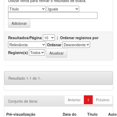
Utilizar filtros para refinar o resultado de busca.
Resultados/Página
|
Ordenar registros por
Ordenar
Registro(s)
Resultado 1-1 de 1.
Anterior
1
Próximo
Conjunto de itens:
Pré-visualização
Data do
Título
Auto