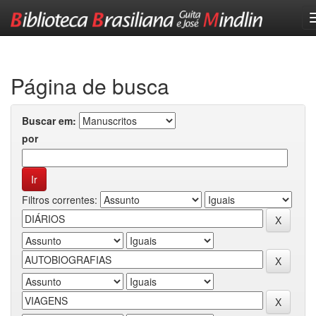
Skip
navigation
Página de busca
Buscar em:
por
Filtros correntes: