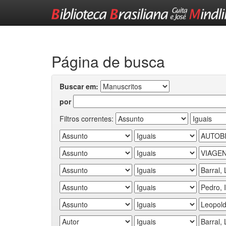
Skip
navigation
Página de busca
Buscar em:
por
Filtros correntes: