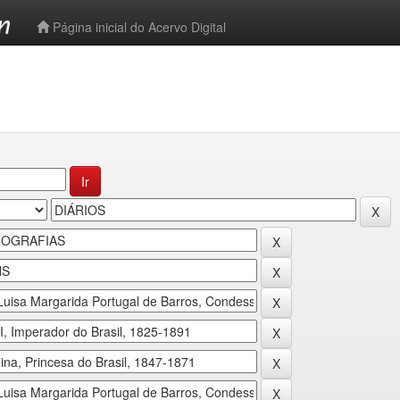
-->
Página inicial do Acervo Digital