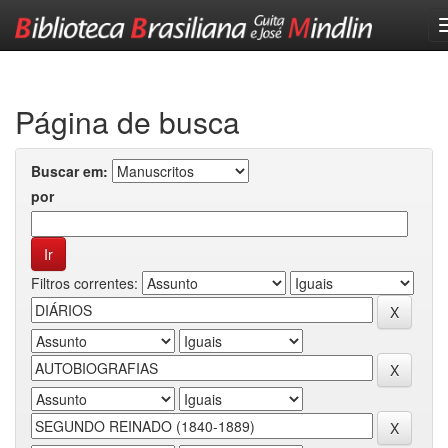
Skip
navigation
Página de busca
Buscar em:
por
Filtros correntes: