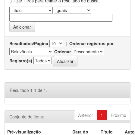
Utilizar filtros para refinar o resultado de busca.
Resultados/Página
|
Ordenar registros por
Ordenar
Registro(s)
Resultado 1-1 de 1.
Anterior
1
Próximo
Conjunto de itens:
Pré-visualização
Data do
Título
Auto