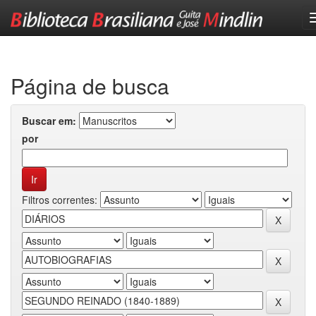
Skip
navigation
Página de busca
Buscar em:
por
Filtros correntes: