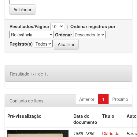
Resultados/Página
|
Ordenar registros por
Ordenar
Registro(s)
Resultado 1-1 de 1.
Anterior
1
Próximo
Conjunto de itens:
Pré-visualização
Data do
Título
Auto
documento
1869-1885
Diário da
Barra