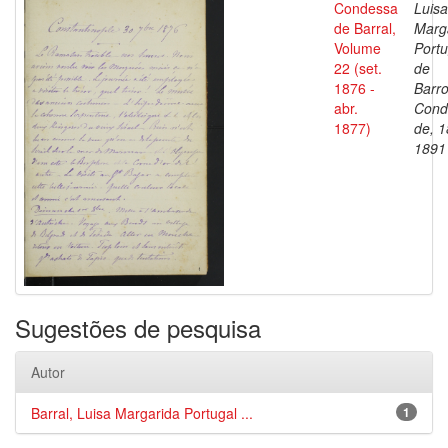
Condessa
Luisa
de Barral,
Marg
Volume
Portu
22 (set.
de
1876 -
Barro
abr.
Cond
1877)
de, 1
1891
Sugestões de pesquisa
Autor
Barral, Luisa Margarida Portugal ...
1