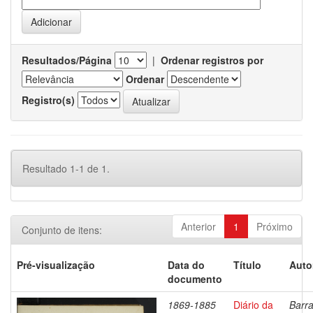
Resultados/Página
|
Ordenar registros por
Ordenar
Registro(s)
Resultado 1-1 de 1.
Anterior
1
Próximo
Conjunto de itens:
Pré-visualização
Data do
Título
Auto
documento
1869-1885
Diário da
Barra