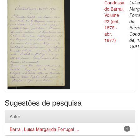
Condessa
Luisa
de Barral,
Marg
Volume
Portu
22 (set.
de
1876 -
Barro
abr.
Cond
1877)
de, 1
1891
Sugestões de pesquisa
Autor
Barral, Luisa Margarida Portugal ...
1