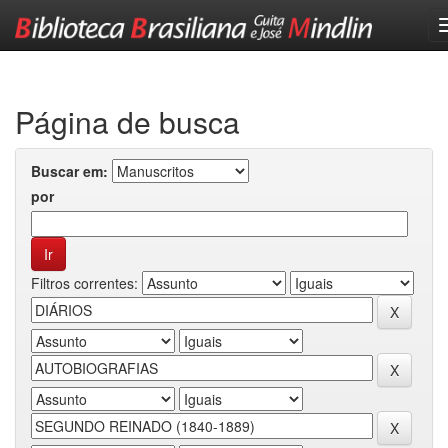
Skip
navigation
Página de busca
Buscar em:
por
Filtros correntes: