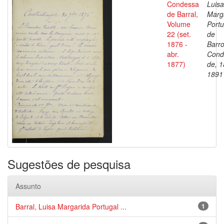
Condessa
Luisa
de Barral,
Marg
Volume
Portu
22 (set.
de
1876 -
Barro
abr.
Cond
1877)
de, 1
1891
Sugestões de pesquisa
Assunto
Barral, Luisa Margarida Portugal ...
1