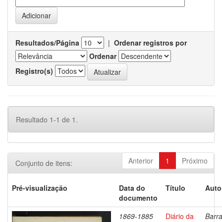
Resultados/Página
|
Ordenar registros por
Ordenar
Registro(s)
Resultado 1-1 de 1.
Anterior
1
Próximo
Conjunto de itens:
Pré-visualização
Data do
Título
Auto
documento
1869-1885
Diário da
Barra