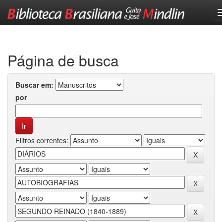
Skip
navigation
Página de busca
Buscar em:
por
Filtros correntes: