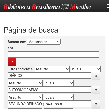
Skip
navigation
Página de busca
Buscar em:
por
Filtros correntes: