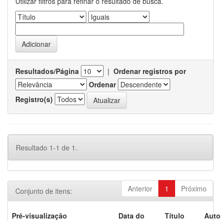
Utilizar filtros para refinar o resultado de busca.
Resultados/Página
|
Ordenar registros por
Ordenar
Registro(s)
Resultado 1-1 de 1.
Anterior
1
Próximo
Conjunto de itens:
Pré-visualização
Data do
Título
Auto