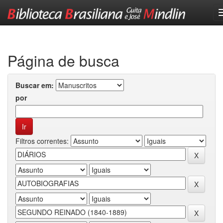
Skip
navigation
Página de busca
Buscar em:
por
Filtros correntes: