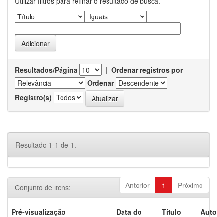
Utilizar filtros para refinar o resultado de busca.
Resultados/Página
|
Ordenar registros por
Ordenar
Registro(s)
Resultado 1-1 de 1.
Anterior
1
Próximo
Conjunto de itens:
Pré-visualização
Data do
Título
Auto