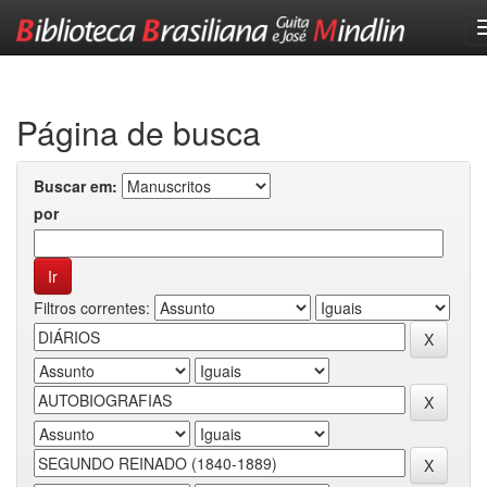
Skip
navigation
Página de busca
Buscar em:
por
Filtros correntes: