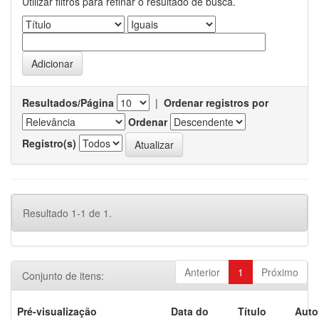
Utilizar filtros para refinar o resultado de busca.
Resultados/Página
|
Ordenar registros por
Ordenar
Registro(s)
Resultado 1-1 de 1.
Anterior
1
Próximo
Conjunto de itens:
Pré-visualização
Data do
Título
Auto