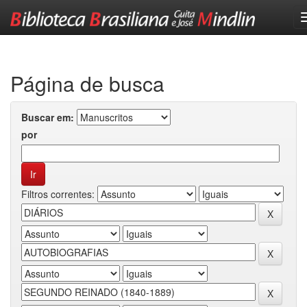
Skip
navigation
Página de busca
Buscar em:
por
Filtros correntes: