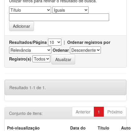
Utilizar filtros para refinar o resultado de busca.
Resultados/Página
|
Ordenar registros por
Ordenar
Registro(s)
Resultado 1-1 de 1.
Anterior
1
Próximo
Conjunto de itens:
Pré-visualização
Data do
Título
Auto