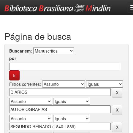
Skip
navigation
Página de busca
Buscar em:
por
Filtros correntes: