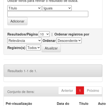
Utilizar filtros para refinar o resultado de busca.
Resultados/Página
|
Ordenar registros por
Ordenar
Registro(s)
Resultado 1-1 de 1.
Anterior
1
Próximo
Conjunto de itens:
Pré-visualização
Data do
Título
Auto