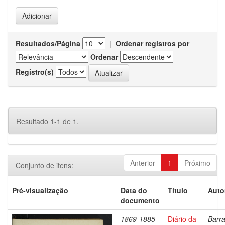
Resultados/Página
|
Ordenar registros por
Ordenar
Registro(s)
Resultado 1-1 de 1.
Anterior
1
Próximo
Conjunto de itens:
Pré-visualização
Data do
Título
Auto
documento
1869-1885
Diário da
Barra