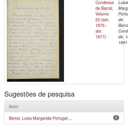
Condessa
Luisa
de Barral,
Marg
Volume
Portu
22 (set.
de
1876 -
Barro
abr.
Cond
1877)
de, 1
1891
Sugestões de pesquisa
Autor
Barral, Luisa Margarida Portugal ...
1