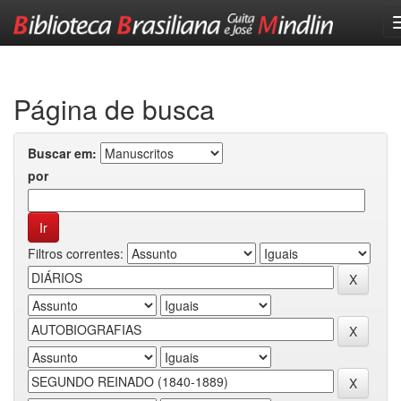
Skip
navigation
Página de busca
Buscar em:
por
Filtros correntes: