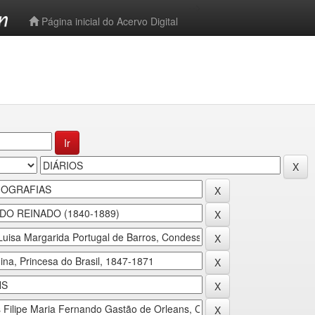
-->
Página inicial do Acervo Digital