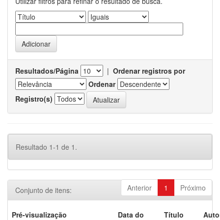
Utilizar filtros para refinar o resultado de busca.
Resultados/Página
|
Ordenar registros por
Ordenar
Registro(s)
Resultado 1-1 de 1.
Anterior
1
Próximo
Conjunto de itens:
Pré-visualização
Data do
Título
Auto