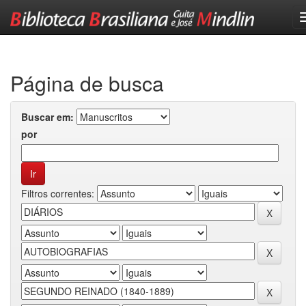
Skip
navigation
Página de busca
Buscar em:
por
Filtros correntes: