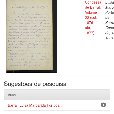
Condessa
Luisa
de Barral,
Marg
Volume
Portu
22 (set.
de
1876 -
Barro
abr.
Cond
1877)
de, 1
1891
Sugestões de pesquisa
Autor
Barral, Luisa Margarida Portugal ...
1