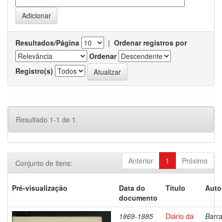
Resultados/Página
|
Ordenar registros por
Ordenar
Registro(s)
Resultado 1-1 de 1.
Anterior
1
Próximo
Conjunto de itens:
Pré-visualização
Data do
Título
Auto
documento
1869-1885
Diário da
Barra