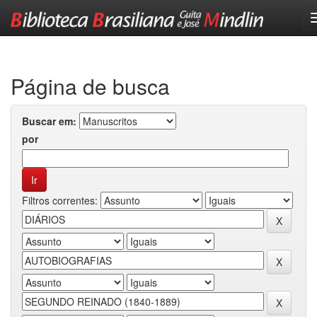
Skip
navigation
Página de busca
Buscar em:
por
Filtros correntes: