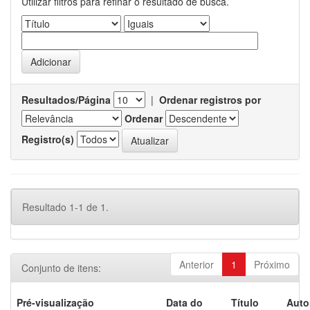
Utilizar filtros para refinar o resultado de busca.
Resultados/Página
|
Ordenar registros por
Ordenar
Registro(s)
Resultado 1-1 de 1.
Anterior
1
Próximo
Conjunto de itens:
Pré-visualização
Data do
Título
Auto