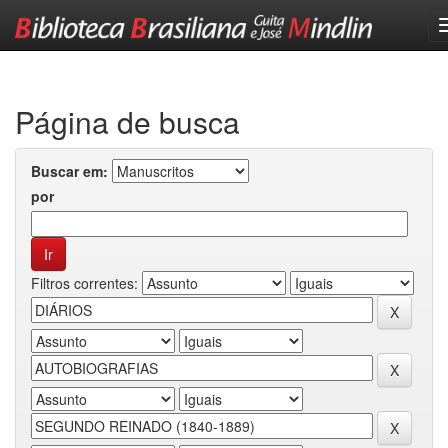
Skip
navigation
Página de busca
Buscar em:
por
Filtros correntes: