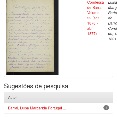
Condessa
Luisa
de Barral,
Marg
Volume
Portu
22 (set.
de
1876 -
Barro
abr.
Cond
1877)
de, 1
1891
Sugestões de pesquisa
Autor
Barral, Luisa Margarida Portugal ...
1