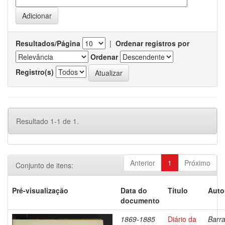
Resultados/Página
|
Ordenar registros por
Ordenar
Registro(s)
Resultado 1-1 de 1.
Anterior
1
Próximo
Conjunto de itens:
Pré-visualização
Data do
Título
Auto
documento
1869-1885
Diário da
Barra