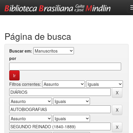
Skip
navigation
Página de busca
Buscar em:
por
Filtros correntes: