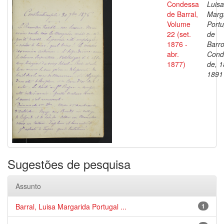
Condessa
Luisa
de Barral,
Marg
Volume
Portu
22 (set.
de
1876 -
Barro
abr.
Cond
1877)
de, 1
1891
Sugestões de pesquisa
Assunto
Barral, Luisa Margarida Portugal ...
1