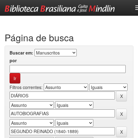
Skip
navigation
Página de busca
Buscar em:
por
Filtros correntes: