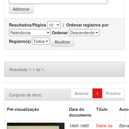
Resultados/Página
|
Ordenar registros por
Ordenar
Registro(s)
Resultado 1-1 de 1.
Anterior
1
Próximo
Conjunto de itens:
Pré-visualização
Data do
Título
Auto
documento
1869-1885
Diário da
Barra