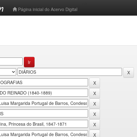
-->
Página inicial do Acervo Digital