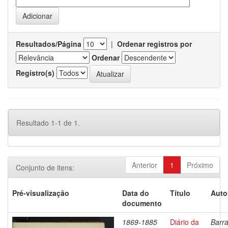
Resultados/Página
|
Ordenar registros por
Ordenar
Registro(s)
Resultado 1-1 de 1.
Anterior
1
Próximo
Conjunto de itens:
Pré-visualização
Data do
Título
Auto
documento
1869-1885
Diário da
Barra