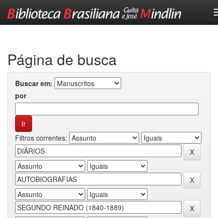
Skip
navigation
Página de busca
Buscar em:
por
Filtros correntes: