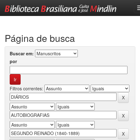
Skip
navigation
Página de busca
Buscar em:
por
Filtros correntes: