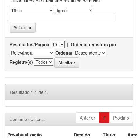
Utilizar filtros para refinar o resultado de busca.
Resultados/Página
|
Ordenar registros por
Ordenar
Registro(s)
Resultado 1-1 de 1.
Anterior
1
Próximo
Conjunto de itens:
Pré-visualização
Data do
Título
Auto