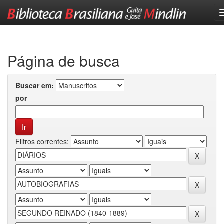
Skip
navigation
Página de busca
Buscar em:
por
Filtros correntes: