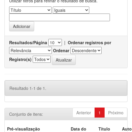
Utilizar filtros para refinar o resultado de busca.
Resultados/Página
|
Ordenar registros por
Ordenar
Registro(s)
Resultado 1-1 de 1.
Anterior
1
Próximo
Conjunto de itens:
Pré-visualização
Data do
Título
Auto