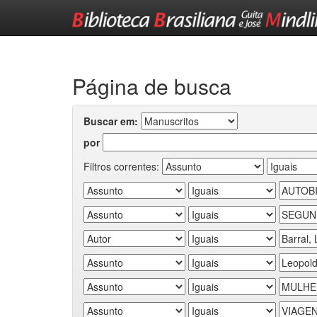
Skip
navigation
Página de busca
Buscar em:
por
Filtros correntes: