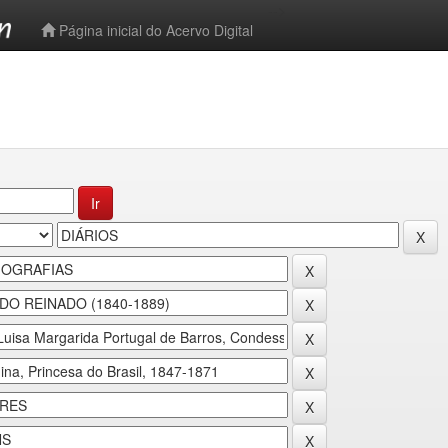
-->
Página inicial do Acervo Digital