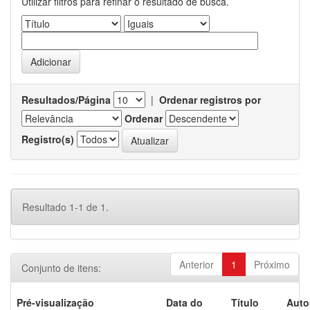
Utilizar filtros para refinar o resultado de busca.
Resultados/Página
|
Ordenar registros por
Ordenar
Registro(s)
Resultado 1-1 de 1.
Anterior
1
Próximo
Conjunto de itens:
Pré-visualização
Data do
Título
Auto