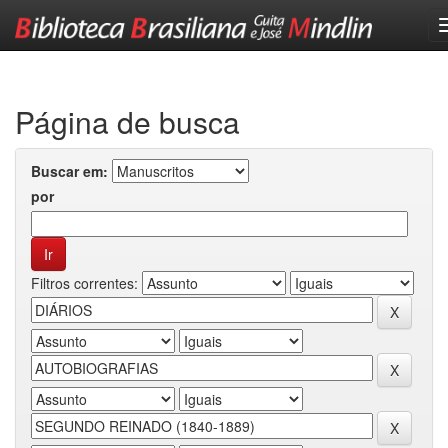
Skip
navigation
Página de busca
Buscar em:
por
Filtros correntes: