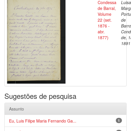
Condessa
Luisa
de Barral,
Marg
Volume
Portu
22 (set.
de
1876 -
Barro
abr.
Cond
1877)
de, 1
1891
Sugestões de pesquisa
Assunto
Eu, Luis Filipe Maria Fernando Ga...
1