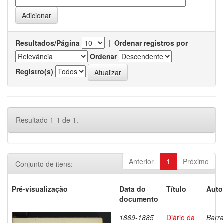
Resultados/Página
|
Ordenar registros por
Ordenar
Registro(s)
Resultado 1-1 de 1.
Anterior
1
Próximo
Conjunto de itens:
Pré-visualização
Data do
Título
Auto
documento
1869-1885
Diário da
Barra