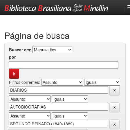
Skip
navigation
Página de busca
Buscar em:
por
Filtros correntes: