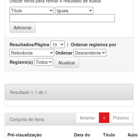
Utilizar filtros para refinar o resultado de busca.
Resultados/Página
|
Ordenar registros por
Ordenar
Registro(s)
Resultado 1-1 de 1.
Anterior
1
Próximo
Conjunto de itens:
Pré-visualização
Data do
Título
Auto