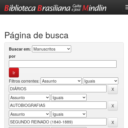
Skip
navigation
Página de busca
Buscar em:
por
Filtros correntes: