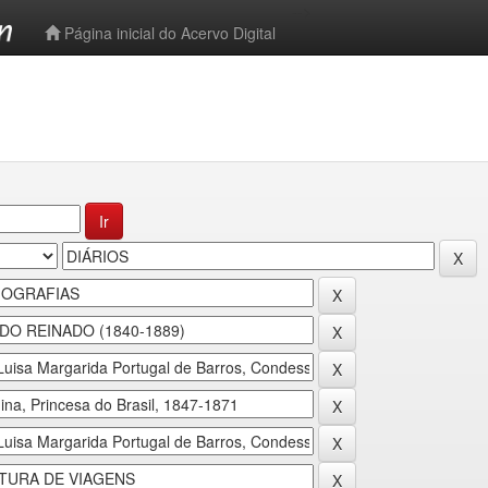
-->
Página inicial do Acervo Digital