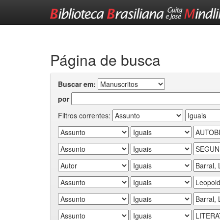
Skip
navigation
Página de busca
Buscar em:
por
Filtros correntes: