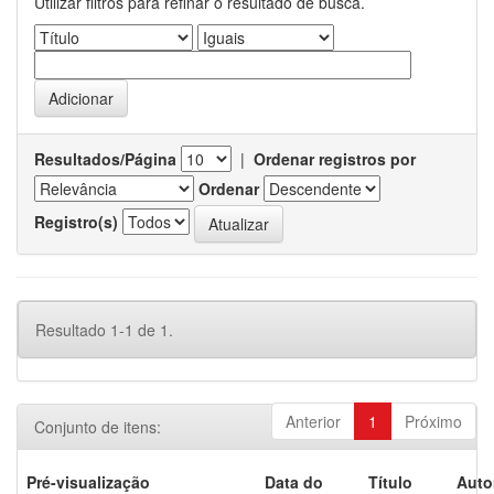
Utilizar filtros para refinar o resultado de busca.
Resultados/Página
|
Ordenar registros por
Ordenar
Registro(s)
Resultado 1-1 de 1.
Anterior
1
Próximo
Conjunto de itens:
Pré-visualização
Data do
Título
Auto