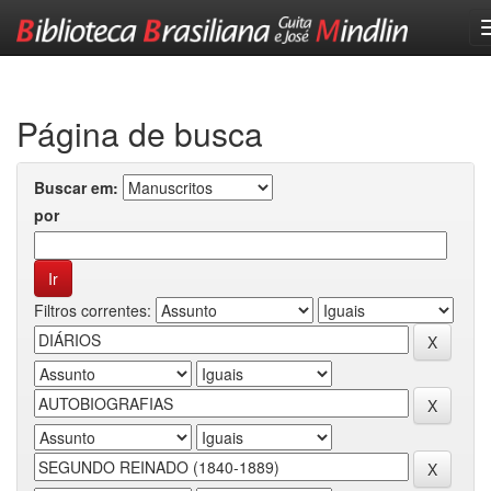
Skip
navigation
Página de busca
Buscar em:
por
Filtros correntes: