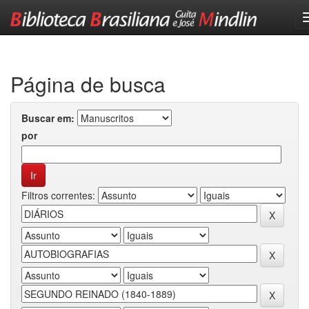
Skip
navigation
Página de busca
Buscar em:
por
Filtros correntes: