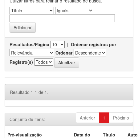
Utilizar filtros para refinar o resultado de busca.
Resultados/Página
|
Ordenar registros por
Ordenar
Registro(s)
Resultado 1-1 de 1.
Anterior
1
Próximo
Conjunto de itens:
Pré-visualização
Data do
Título
Auto