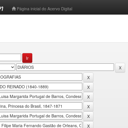
-->
Página inicial do Acervo Digital