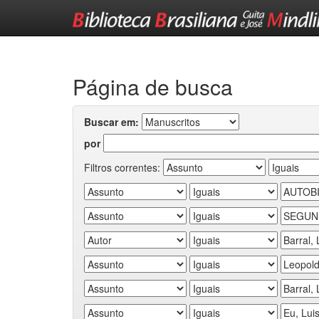
Skip
navigation
Página de busca
Buscar em:
por
Filtros correntes: