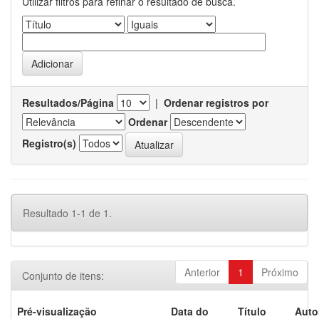
Utilizar filtros para refinar o resultado de busca.
Resultados/Página
|
Ordenar registros por
Ordenar
Registro(s)
Resultado 1-1 de 1.
Anterior
1
Próximo
Conjunto de itens:
Pré-visualização
Data do
Título
Auto