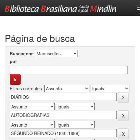
Skip
navigation
Página de busca
Buscar em:
por
Filtros correntes: