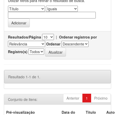
Utilizar filtros para refinar o resultado de busca.
Resultados/Página
|
Ordenar registros por
Ordenar
Registro(s)
Resultado 1-1 de 1.
Anterior
1
Próximo
Conjunto de itens:
Pré-visualização
Data do
Título
Auto