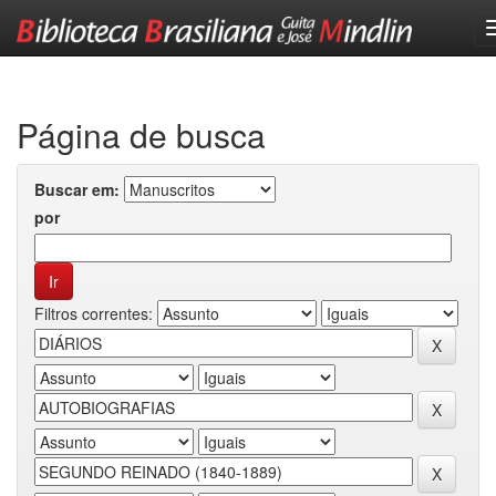
Skip
navigation
Página de busca
Buscar em:
por
Filtros correntes: