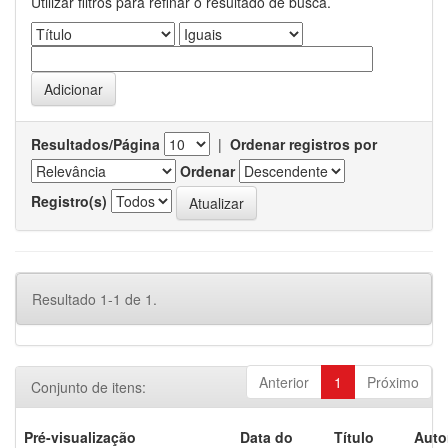
Utilizar filtros para refinar o resultado de busca.
Resultados/Página
|
Ordenar registros por
Ordenar
Registro(s)
Resultado 1-1 de 1.
Anterior
1
Próximo
Conjunto de itens:
Pré-visualização
Data do
Título
Auto