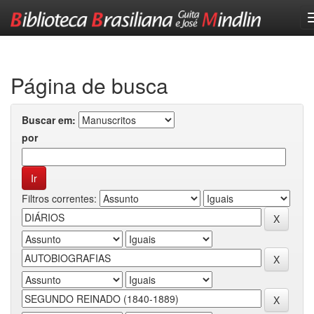
Skip
navigation
Página de busca
Buscar em:
por
Filtros correntes: