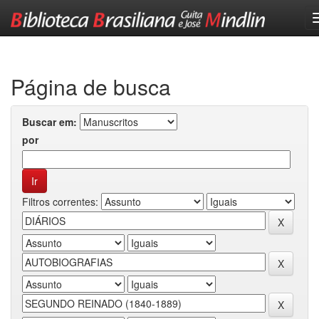
Skip
navigation
Página de busca
Buscar em:
por
Filtros correntes: