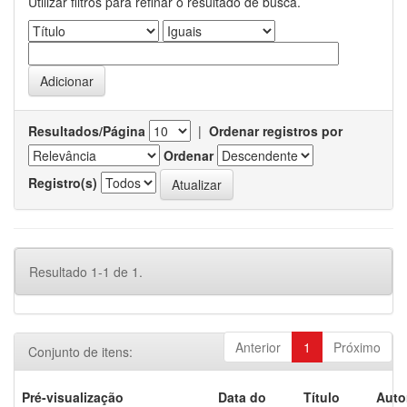
Utilizar filtros para refinar o resultado de busca.
Resultados/Página
|
Ordenar registros por
Ordenar
Registro(s)
Resultado 1-1 de 1.
Anterior
1
Próximo
Conjunto de itens:
Pré-visualização
Data do
Título
Auto