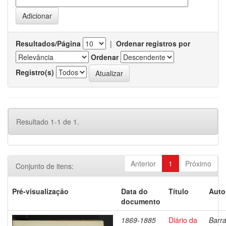
Resultados/Página
|
Ordenar registros por
Ordenar
Registro(s)
Resultado 1-1 de 1.
Anterior
1
Próximo
Conjunto de itens:
Pré-visualização
Data do
Título
Auto
documento
1869-1885
Diário da
Barra