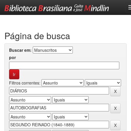
Skip
navigation
Página de busca
Buscar em:
por
Filtros correntes: