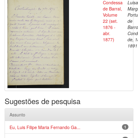
Condessa
Luisa
de Barral,
Marg
Volume
Portu
22 (set.
de
1876 -
Barro
abr.
Cond
1877)
de, 1
1891
Sugestões de pesquisa
Assunto
Eu, Luis Filipe Maria Fernando Ga...
1