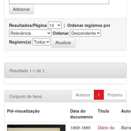
Resultados/Página
|
Ordenar registros por
Ordenar
Registro(s)
Resultado 1-1 de 1.
Anterior
1
Próximo
Conjunto de itens:
Pré-visualização
Data do
Título
Auto
documento
1869-1885
Diário da
Barra