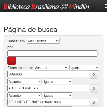
Skip
navigation
Página de busca
Buscar em:
por
Filtros correntes: