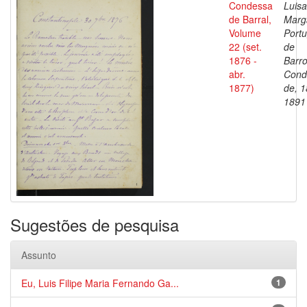
Condessa
Luisa
de Barral,
Marg
Volume
Portu
22 (set.
de
1876 -
Barro
abr.
Cond
1877)
de, 1
1891
Sugestões de pesquisa
Assunto
Eu, Luis Filipe Maria Fernando Ga...
1