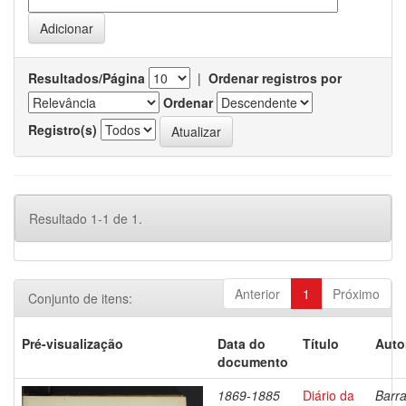
Resultados/Página
|
Ordenar registros por
Ordenar
Registro(s)
Resultado 1-1 de 1.
Anterior
1
Próximo
Conjunto de itens:
Pré-visualização
Data do
Título
Auto
documento
1869-1885
Diário da
Barra