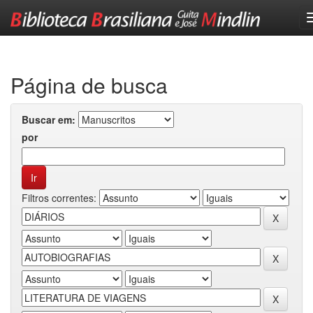
Skip
navigation
Página de busca
Buscar em:
por
Filtros correntes: