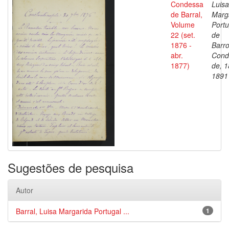
Condessa
Luisa
de Barral,
Marg
Volume
Portu
22 (set.
de
1876 -
Barro
abr.
Cond
1877)
de, 1
1891
Sugestões de pesquisa
Autor
Barral, Luisa Margarida Portugal ...
1