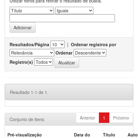
Utilizar filtros para refinar o resultado de busca.
Resultados/Página
|
Ordenar registros por
Ordenar
Registro(s)
Resultado 1-1 de 1.
Anterior
1
Próximo
Conjunto de itens:
Pré-visualização
Data do
Título
Auto