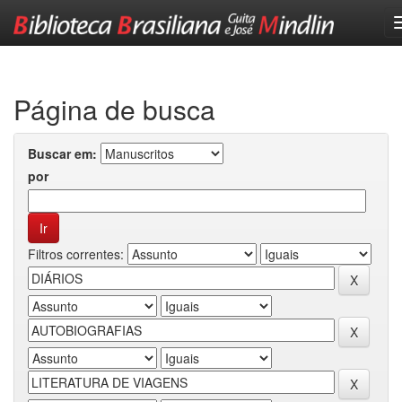
Skip
navigation
Página de busca
Buscar em:
por
Filtros correntes: