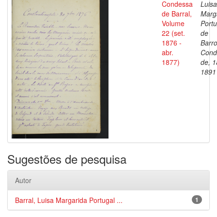
Condessa
Luisa
de Barral,
Marg
Volume
Portu
22 (set.
de
1876 -
Barro
abr.
Cond
1877)
de, 1
1891
Sugestões de pesquisa
Autor
Barral, Luisa Margarida Portugal ...
1