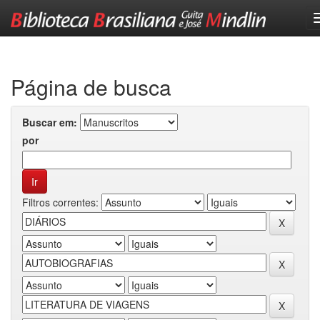
Skip
navigation
Página de busca
Buscar em:
por
Filtros correntes: