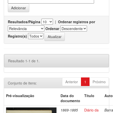
Resultados/Página
|
Ordenar registros por
Ordenar
Registro(s)
Resultado 1-1 de 1.
Anterior
1
Próximo
Conjunto de itens:
Pré-visualização
Data do
Título
Auto
documento
1869-1885
Diário da
Barra