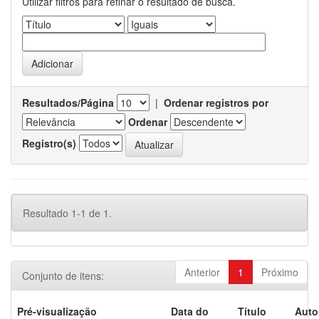
Utilizar filtros para refinar o resultado de busca.
Resultados/Página
|
Ordenar registros por
Ordenar
Registro(s)
Resultado 1-1 de 1.
Anterior
1
Próximo
Conjunto de itens:
Pré-visualização
Data do
Título
Auto