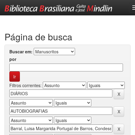
Skip
navigation
Página de busca
Buscar em:
por
Filtros correntes: