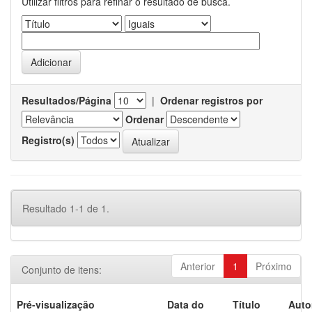
Utilizar filtros para refinar o resultado de busca.
Resultados/Página
|
Ordenar registros por
Ordenar
Registro(s)
Resultado 1-1 de 1.
Anterior
1
Próximo
Conjunto de itens:
Pré-visualização
Data do
Título
Auto