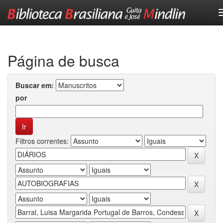
Skip
navigation
Página de busca
Buscar em:
por
Filtros correntes: