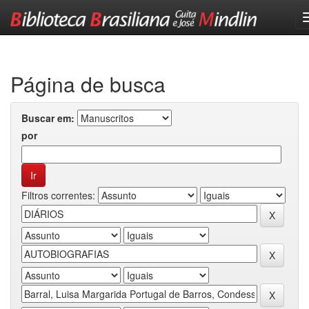
Skip
navigation
Página de busca
Buscar em:
por
Filtros correntes: