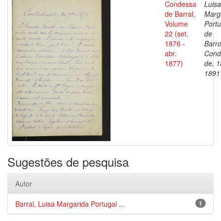
Condessa
Luisa
de Barral,
Marg
Volume
Portu
22 (set.
de
1876 -
Barro
abr.
Cond
1877)
de, 1
1891
Sugestões de pesquisa
Autor
Barral, Luisa Margarida Portugal ...
1