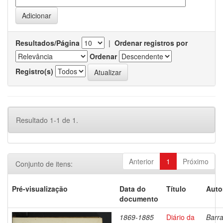
Resultados/Página
|
Ordenar registros por
Ordenar
Registro(s)
Resultado 1-1 de 1.
Anterior
1
Próximo
Conjunto de itens:
Pré-visualização
Data do
Título
Auto
documento
1869-1885
Diário da
Barra