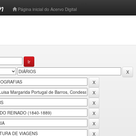
-->
Página inicial do Acervo Digital