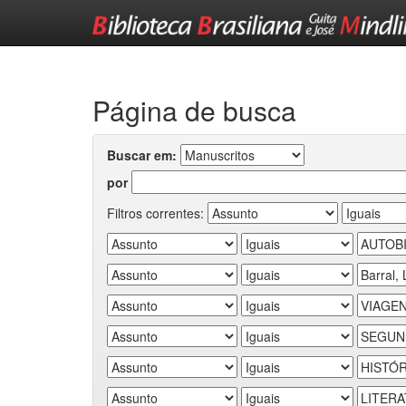
Skip
navigation
Página de busca
Buscar em:
por
Filtros correntes: