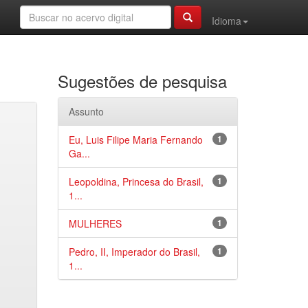
Idioma
Sugestões de pesquisa
Assunto
Eu, Luis Filipe Maria Fernando
1
Ga...
Leopoldina, Princesa do Brasil,
1
1...
MULHERES
1
Pedro, II, Imperador do Brasil,
1
1...