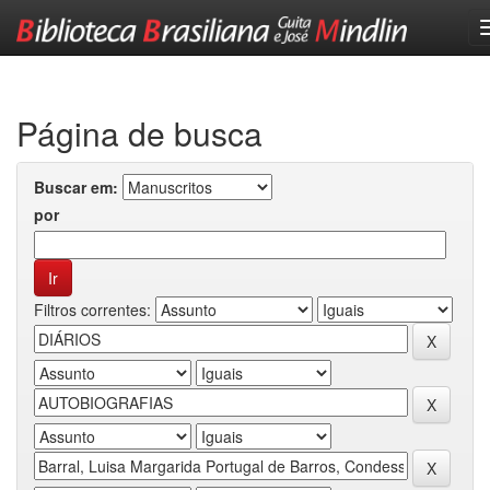
Skip
navigation
Página de busca
Buscar em:
por
Filtros correntes: