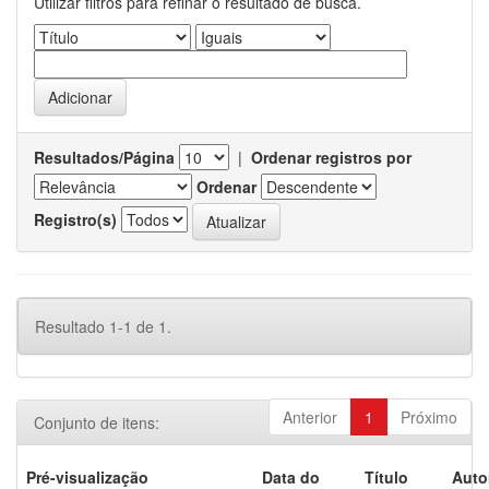
Utilizar filtros para refinar o resultado de busca.
Resultados/Página
|
Ordenar registros por
Ordenar
Registro(s)
Resultado 1-1 de 1.
Anterior
1
Próximo
Conjunto de itens:
Pré-visualização
Data do
Título
Auto