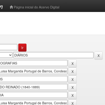
-->
Página inicial do Acervo Digital