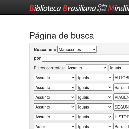
Skip
navigation
Página de busca
Buscar em:
por
Filtros correntes: