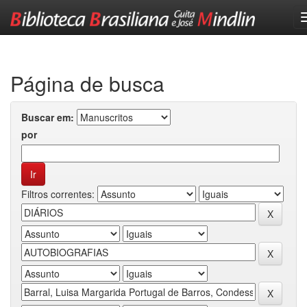
Skip
navigation
Página de busca
Buscar em:
por
Filtros correntes: