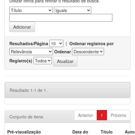
Utilizar filtros para refinar o resultado de busca.
Resultados/Página
|
Ordenar registros por
Ordenar
Registro(s)
Resultado 1-1 de 1.
Anterior
1
Próximo
Conjunto de itens:
Pré-visualização
Data do
Título
Auto