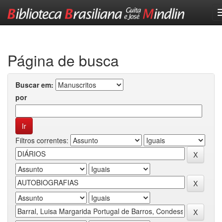
Skip
navigation
Página de busca
Buscar em:
por
Filtros correntes: