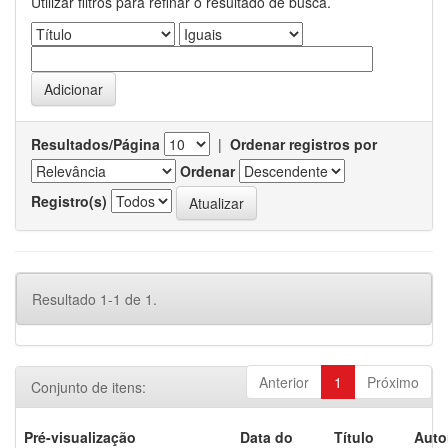
Utilizar filtros para refinar o resultado de busca.
Resultados/Página
|
Ordenar registros por
Ordenar
Registro(s)
Resultado 1-1 de 1.
Anterior
1
Próximo
Conjunto de itens:
Pré-visualização
Data do
Título
Auto