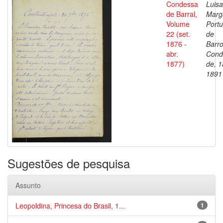
Condessa
Luisa
de Barral,
Marg
Volume
Portu
22 (set.
de
1876 -
Barro
abr.
Cond
1877)
de, 1
1891
Sugestões de pesquisa
Assunto
Leopoldina, Princesa do Brasil, 1...
1