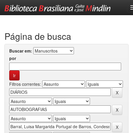
Skip
navigation
Página de busca
Buscar em:
por
Filtros correntes: