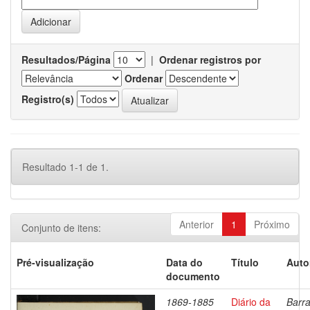
Resultados/Página
|
Ordenar registros por
Ordenar
Registro(s)
Resultado 1-1 de 1.
Anterior
1
Próximo
Conjunto de itens:
Pré-visualização
Data do
Título
Auto
documento
1869-1885
Diário da
Barra