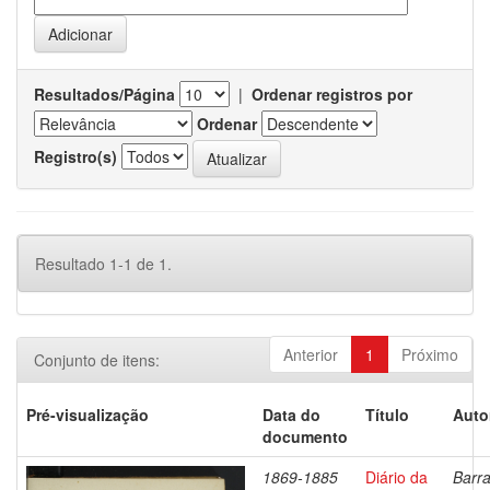
Resultados/Página
|
Ordenar registros por
Ordenar
Registro(s)
Resultado 1-1 de 1.
Anterior
1
Próximo
Conjunto de itens:
Pré-visualização
Data do
Título
Auto
documento
1869-1885
Diário da
Barra