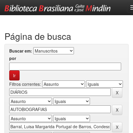
Skip
navigation
Página de busca
Buscar em:
por
Filtros correntes: