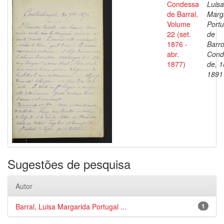
Condessa
Luisa
de Barral,
Marg
Volume
Portu
22 (set.
de
1876 -
Barro
abr.
Cond
1877)
de, 1
1891
Sugestões de pesquisa
Autor
Barral, Luisa Margarida Portugal ...
1