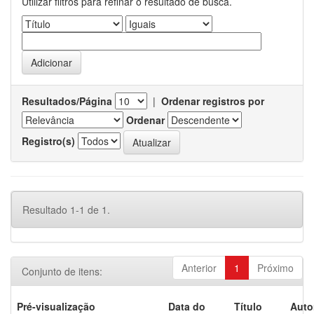
Utilizar filtros para refinar o resultado de busca.
Resultados/Página
|
Ordenar registros por
Ordenar
Registro(s)
Resultado 1-1 de 1.
Anterior
1
Próximo
Conjunto de itens:
Pré-visualização
Data do
Título
Auto