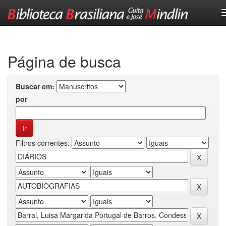
Skip
navigation
Página de busca
Buscar em:
por
Filtros correntes: